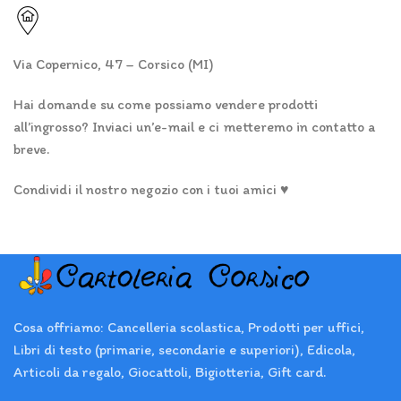
Via Copernico, 47 – Corsico (MI)
Hai domande su come possiamo vendere prodotti
all’ingrosso? Inviaci un’e-mail e ci metteremo in contatto a
breve.
Condividi il nostro negozio con i tuoi amici ♥
Cosa offriamo: Cancelleria scolastica, Prodotti per uffici,
Libri di testo (primarie, secondarie e superiori), Edicola,
Articoli da regalo, Giocattoli, Bigiotteria, Gift card.